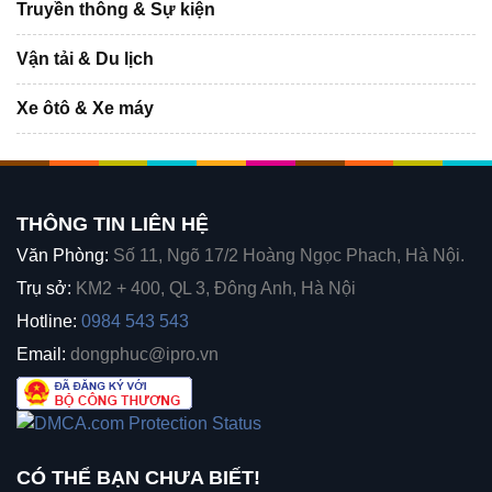
Truyền thông & Sự kiện
Vận tải & Du lịch
Xe ôtô & Xe máy
THÔNG TIN LIÊN HỆ
Văn Phòng:
Số 11, Ngõ 17/2 Hoàng Ngọc Phach, Hà Nội.
Trụ sở:
KM2 + 400, QL 3, Đông Anh, Hà Nội
Hotline:
0984 543 543
Email:
dongphuc@ipro.vn
CÓ THỂ BẠN CHƯA BIẾT!