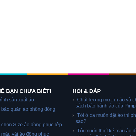
Ể BẠN CHƯA BIẾT!
HỎI & ĐÁP
rình sản xuất áo
Chất lượng mưc in áo và c
sách bảo hành áo của Pimp
 bảo quản áo phông đồng
Tôi ở xa muốn đặt áo thì ph
sao?
 chọn Size áo đồng phục lớp
Tôi muốn thiết kế mẫu áo 
 màu vải áo đồng phục