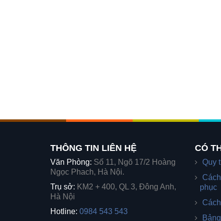
THÔNG TIN LIÊN HỆ
CÓ TH
Văn Phòng:
Số 11, Ngõ 17/2 Hoàng
Quy t
Ngọc Phach, Hà Nội.
Cách
Trụ sở:
KM2 + 400, QL 3, Đông Anh,
phục
Hà Nội
Cách
Hotline:
0984 543 543
Bảng