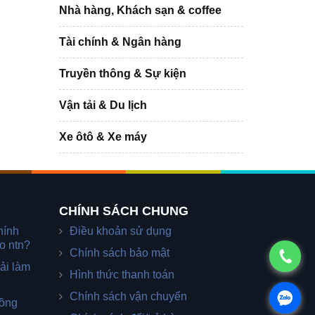
Nhà hàng, Khách sạn & coffee
Tài chính & Ngân hàng
Truyền thông & Sự kiện
Vận tải & Du lịch
Xe ôtô & Xe máy
CHÍNH SÁCH CHUNG
hính
Điều khoản sử dụng
o ntn?
Chính sách bảo mật
ải làm
Hình thức thanh toán
Chính sách vận chuyển
đồng