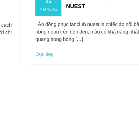
25
NUEST
THÁNG 02
Áo đồng phục fanclub nuest là chiếc áo nổi bật
 cách
hồng neon trên nền đen, màu có khả năng phát
ới chi
quang trong bóng […]
Đọc tiếp