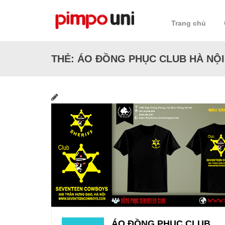
Skip
to
Trang chủ
content
THẺ:
ÁO ĐỒNG PHỤC CLUB HÀ NỘI
ÁO ĐỒNG PHỤC CLUB