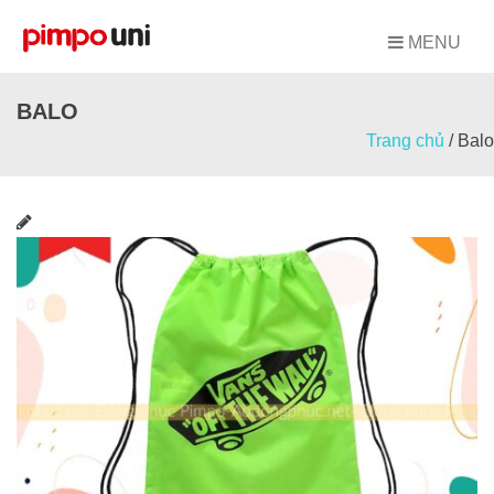
Skip
to
MENU
content
BALO
Trang chủ
/
Balo