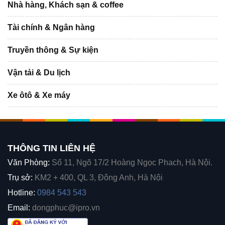
Nhà hàng, Khách sạn & coffee
Tài chính & Ngân hàng
Truyền thông & Sự kiện
Vận tải & Du lịch
Xe ôtô & Xe máy
THÔNG TIN LIÊN HỆ
Văn Phòng:
Số 11, Ngõ 17/2 Hoàng Ngọc Phach, Hà Nội.
Trụ sở:
KM2 + 400, QL 3, Đông Anh, Hà Nội
Hotline:
0984 543 543
Email:
dongphuc@ipro.vn