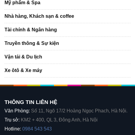
Mỹ phẩm & Spa
Nhà hàng, Khách sạn & coffee
Tài chính & Ngân hàng
Truyền thông & Sự kiện
Vận tải & Du lịch
Xe ôtô & Xe máy
THÔNG TIN LIÊN HỆ
Văn Phòng:
Số 11, Ngõ 17/2 Hoàng Ngọc Phach, Hà Nội.
Trụ sở:
KM2 + 400, QL 3, Đông Anh, Hà Nội
Hotline:
0984 543 543