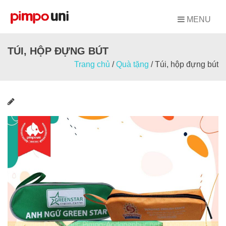
Skip
to
MENU
content
TÚI, HỘP ĐỰNG BÚT
Trang chủ
/
Quà tặng
/
Túi, hộp đựng bút