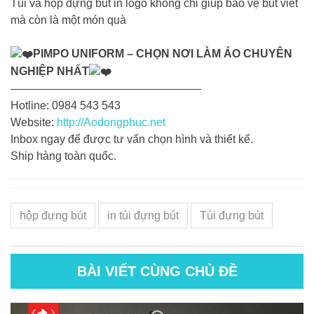
Túi và hộp đựng bút in logo không chỉ giúp bảo vệ bút viết
mà còn là một món quà
PIMPO UNIFORM – CHỌN NƠI LÀM ÁO CHUYÊN
NGHIỆP NHẤT
—————————————————
Hotline: 0984 543 543
Website:
http://Aodongphuc.net
Inbox ngay để được tư vấn chọn hình và thiết kế.
Ship hàng toàn quốc.
hộp đựng bút
in túi đựng bút
Túi đựng bút
BÀI VIẾT CÙNG CHỦ ĐỀ