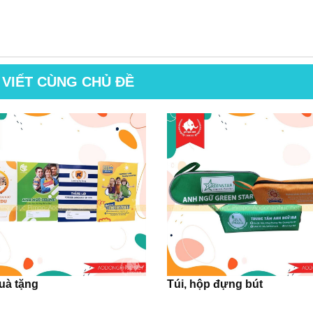
 VIẾT CÙNG CHỦ ĐỀ
quà tặng
Túi, hộp đựng bút