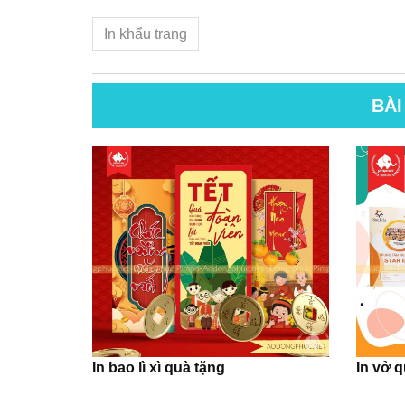
In khẩu trang
BÀI
In bao lì xì quà tặng
In vở 