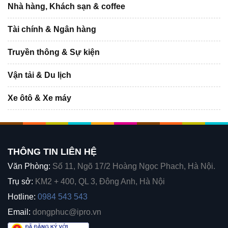
Nhà hàng, Khách sạn & coffee
Tài chính & Ngân hàng
Truyền thông & Sự kiện
Vận tải & Du lịch
Xe ôtô & Xe máy
THÔNG TIN LIÊN HỆ
Văn Phòng:
Số 11, Ngõ 17/2 Hoàng Ngọc Phach, Hà Nội.
Trụ sở:
KM2 + 400, QL 3, Đông Anh, Hà Nội
Hotline:
0984 543 543
Email:
dongphuc@ipro.vn