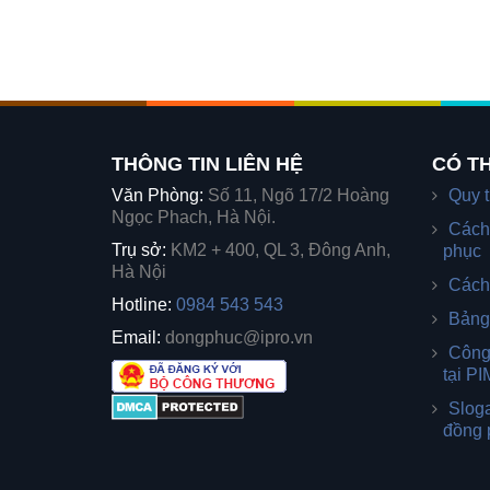
THÔNG TIN LIÊN HỆ
CÓ TH
Văn Phòng:
Số 11, Ngõ 17/2 Hoàng
Quy t
Ngọc Phach, Hà Nội.
Cách
Trụ sở:
KM2 + 400, QL 3, Đông Anh,
phục
Hà Nội
Cách
Hotline:
0984 543 543
Bảng
Email:
dongphuc@ipro.vn
Công
tại P
Sloga
đồng 