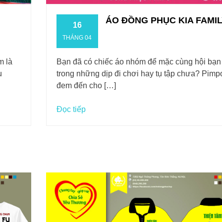
ÁO ĐỒNG PHỤC KIA FAMI
16
THÁNG 04
m là
Bạn đã có chiếc áo nhóm để mặc cùng hội bạn
u
trong những dịp đi chơi hay tụ tập chưa? Pimp
đem đến cho […]
Đọc tiếp