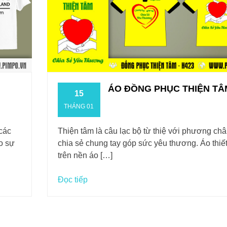
ÁO ĐỒNG PHỤC THIỆN TÂ
15
THÁNG 01
 các
Thiện tâm là câu lạc bộ từ thiệ với phương ch
ạo sự
chia sẻ chung tay góp sức yêu thương. Áo thiết
trên nền áo […]
Đọc tiếp