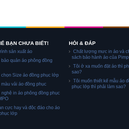
Ể BẠN CHƯA BIẾT!
HỎI & ĐÁP
rình sản xuất áo
Chất lượng mưc in áo và c
sách bảo hành áo của Pimp
 bảo quản áo phông đồng
Tôi ở xa muốn đặt áo thì ph
sao?
 chọn Size áo đồng phục lớp
Tôi muốn thiết kế mẫu áo 
 màu vải áo đồng phục
phục lớp thì phải làm sao?
 nghệ in áo phông đồng phục
IMPO
n cực hay và độc đáo cho áo
phục lớp