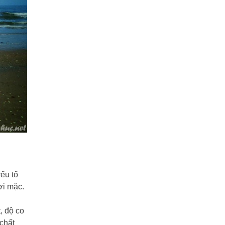
yếu tố
ời mặc.
, độ co
 chất