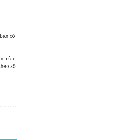
 bạn có
bạn còn
theo số