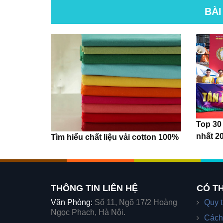
BÀI
Top 30
nhất 2
Tìm hiểu chất liệu vải cotton 100%
THÔNG TIN LIÊN HỆ
CÓ TH
Văn Phòng:
Số 11, Ngõ 17/2 Hoàng
Quy t
Ngọc Phach, Hà Nội.
Cách