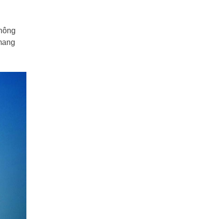
không
 mang