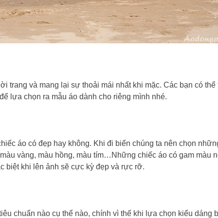
i trang và mang lại sự thoải mái nhất khi mặc. Các bạn có thể
để lựa chọn ra mẫu áo dành cho riêng mình nhé.
 chiếc áo có đẹp hay không. Khi đi biển chúng ta nên chọn nhữ
 màu vàng, màu hồng, màu tím…Những chiếc áo có gam màu n
 biệt khi lên ảnh sẽ cực kỳ đẹp và rực rỡ.
tiêu chuẩn nào cụ thể nào, chính vì thế khi lựa chọn kiểu dáng 