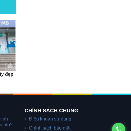
ty đẹp
CHÍNH SÁCH CHUNG
hính
Điều khoản sử dụng
o ntn?
Chính sách bảo mật