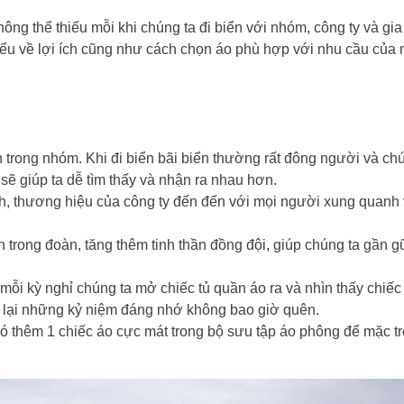
ông thể thiếu mỗi khi chúng ta đi biển với nhóm, công ty và gia
ểu về lợi ích cũng như cách chọn áo phù hợp với nhu cầu của 
n trong nhóm. Khi đi biển bãi biển thường rất đông người và ch
sẽ giúp ta dễ tìm thấy và nhận ra nhau hơn.
nh, thương hiệu của công ty đến đến với mọi người xung quanh 
ên trong đoàn, tăng thêm tinh thần đồng đội, giúp chúng ta gần g
u mỗi kỳ nghỉ chúng ta mở chiếc tủ quần áo ra và nhìn thấy chiếc
ớ lại những kỷ niệm đáng nhớ không bao giờ quên.
 có thêm 1 chiếc áo cực mát trong bộ sưu tập áo phông để mặc t