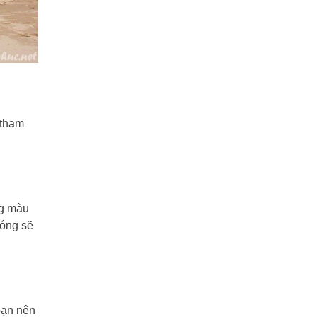
 tham
ng màu
óng sẽ
bạn nên