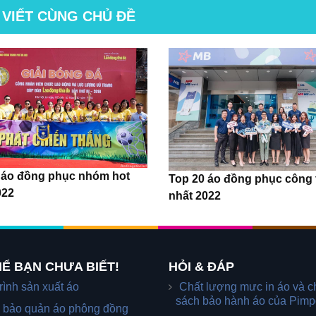
 VIẾT CÙNG CHỦ ĐỀ
 áo đồng phục nhóm hot
Top 20 áo đồng phục công 
022
nhất 2022
Ể BẠN CHƯA BIẾT!
HỎI & ĐÁP
rình sản xuất áo
Chất lượng mưc in áo và c
sách bảo hành áo của Pimp
 bảo quản áo phông đồng