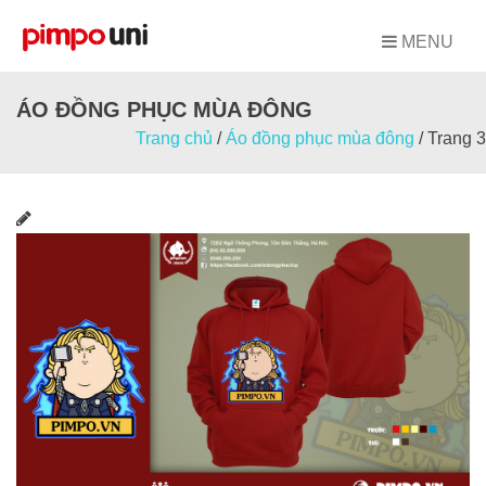
Skip
to
MENU
content
ÁO ĐỒNG PHỤC MÙA ĐÔNG
Trang chủ
/
Áo đồng phục mùa đông
/
Trang 3