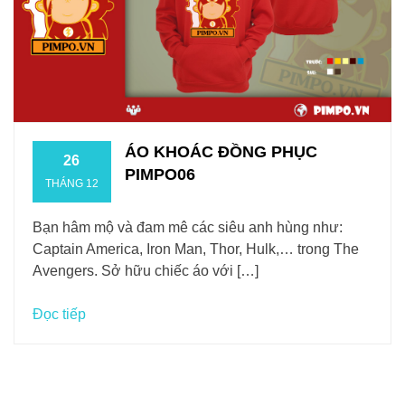
ÁO KHOÁC ĐỒNG PHỤC
26
PIMPO06
THÁNG 12
Bạn hâm mộ và đam mê các siêu anh hùng như:
Captain America, Iron Man, Thor, Hulk,… trong The
Avengers. Sở hữu chiếc áo với […]
Đọc tiếp