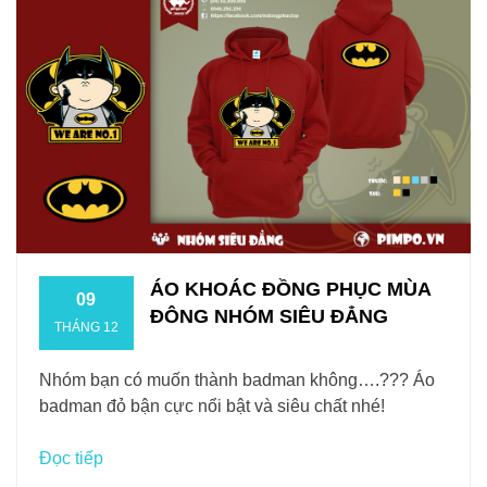
ÁO KHOÁC ĐỒNG PHỤC MÙA
09
ĐÔNG NHÓM SIÊU ĐẲNG
THÁNG 12
Nhóm bạn có muốn thành badman không….??? Áo
badman đỏ bận cực nổi bật và siêu chất nhé!
Đọc tiếp