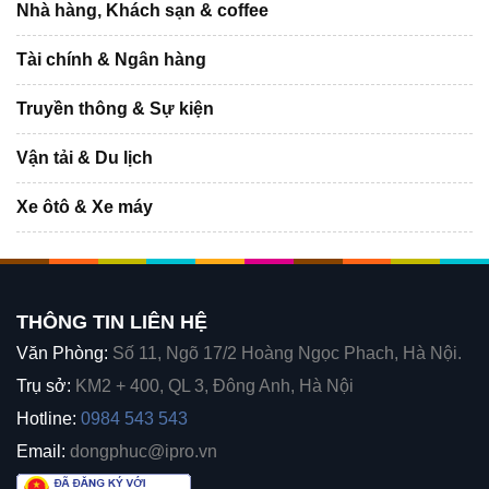
Nhà hàng, Khách sạn & coffee
Tài chính & Ngân hàng
Truyền thông & Sự kiện
Vận tải & Du lịch
Xe ôtô & Xe máy
THÔNG TIN LIÊN HỆ
Văn Phòng:
Số 11, Ngõ 17/2 Hoàng Ngọc Phach, Hà Nội.
Trụ sở:
KM2 + 400, QL 3, Đông Anh, Hà Nội
Hotline:
0984 543 543
Email:
dongphuc@ipro.vn