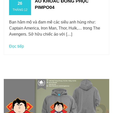
ÁO KHOÁC ĐỒNG PHỤC
26
PIMPO04
THÁNG 12
Bạn hâm mộ và đam mê các siêu anh hùng như:
Captain America, Iron Man, Thor, Hulk,… trong The
Avengers. Sở hữu chiếc áo với […]
Đọc tiếp