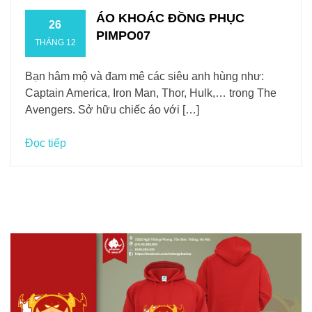
ÁO KHOÁC ĐỒNG PHỤC
26
PIMPO07
THÁNG 12
Bạn hâm mộ và đam mê các siêu anh hùng như:
Captain America, Iron Man, Thor, Hulk,… trong The
Avengers. Sở hữu chiếc áo với […]
Đọc tiếp