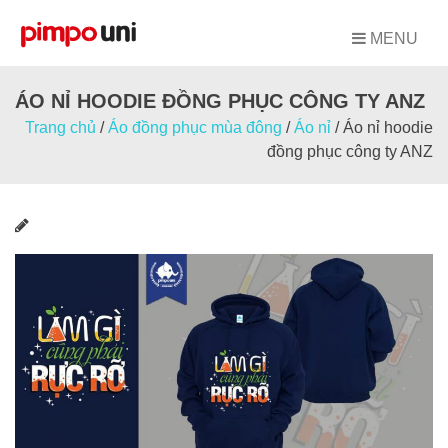
Skip
to
MENU
content
ÁO NỈ HOODIE ĐỒNG PHỤC CÔNG TY ANZ
Trang chủ
/
Áo đồng phục mùa đông
/
Áo nỉ
/
Áo nỉ hoodie
đồng phục công ty ANZ