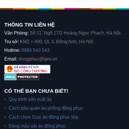
THÔNG TIN LIÊN HỆ
Văn Phòng:
Số 11, Ngõ 17/2 Hoàng Ngọc Phach, Hà Nội.
Trụ sở:
KM2 + 400, QL 3, Đông Anh, Hà Nội
Hotline:
0984 543 543
Email:
dongphuc@ipro.vn
CÓ THỂ BẠN CHƯA BIẾT!
Quy trình sản xuất áo
Cách bảo quản áo phông đồng phục
Cách chọn Size áo đồng phục lớp
Bảng màu vải áo đồng phục