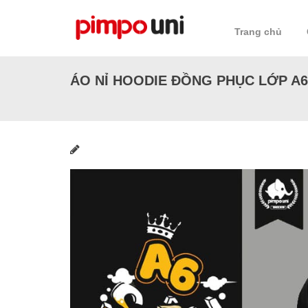
Skip
to
Trang chủ
content
ÁO NỈ HOODIE ĐỒNG PHỤC LỚP A6