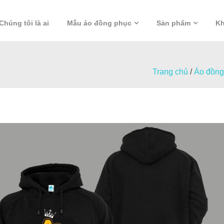
Chúng tôi là ai
Mẫu áo đồng phục
Sản phẩm
Kh
Trang chủ
/
Áo đồng