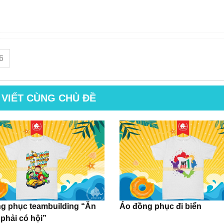
6
 VIẾT CÙNG CHỦ ĐỀ
g phục teambuilding “Ăn
Áo đồng phục đi biển
 phải có hội”