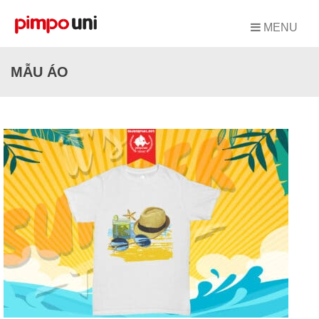
Skip
to
MENU
content
MẪU ÁO