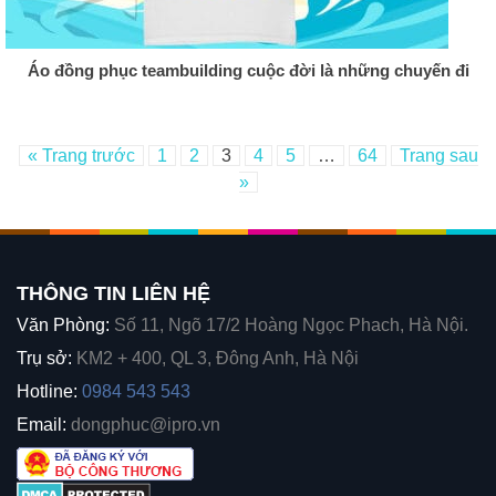
Áo đồng phục teambuilding cuộc đời là những chuyến đi
« Trang trước
1
2
3
4
5
…
64
Trang sau
»
THÔNG TIN LIÊN HỆ
Văn Phòng:
Số 11, Ngõ 17/2 Hoàng Ngọc Phach, Hà Nội.
Trụ sở:
KM2 + 400, QL 3, Đông Anh, Hà Nội
Hotline:
0984 543 543
Email:
dongphuc@ipro.vn