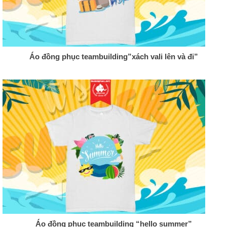
Áo đồng phục teambuilding”xách vali lên và đi”
Áo đồng phục teambuilding “hello summer”